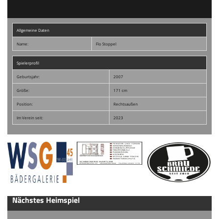
Allgemeine Daten
Name:
Flo Stoppel
Spielerprofil
Geburtsjahr:
2007
Größe:
171 cm
Position:
Rechtsaußen
Im Verein seit:
2023
Nächstes Heimspiel