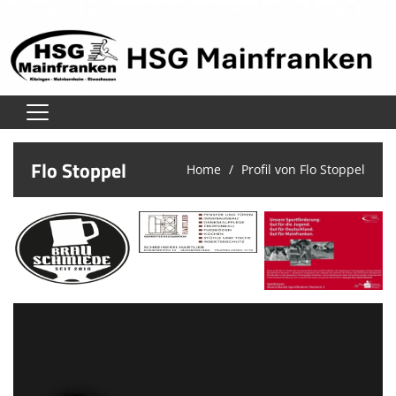
Home
Flo Stoppel
Home
Profil von Flo Stoppel
Verein
Herren
Damen
Jugend
Unsere Schiedsrichter
Trainingszeiten