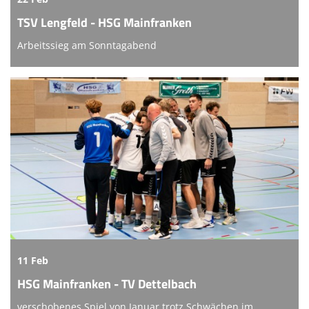
TSV Lengfeld - HSG Mainfranken
Arbeitssieg am Sonntagabend
11 Feb
HSG Mainfranken - TV Dettelbach
verschobenes Spiel von Januar trotz Schwächen im