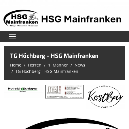
Home
TG Höchberg - HSG Mainfranken
Verein
Home
Herren
1. Männer
News
TG Höchberg - HSG Mainfranken
Herren
Damen
Jugend
Unsere Schiedsrichter
Trainingszeiten