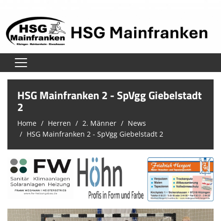
Home
HSG Mainfranken 2 - SpVgg Giebelstadt
Verein
2
Home
Herren
2. Männer
News
Herren
HSG Mainfranken 2 - SpVgg Giebelstadt 2
Damen
Jugend
Unsere Schiedsrichter
Trainingszeiten