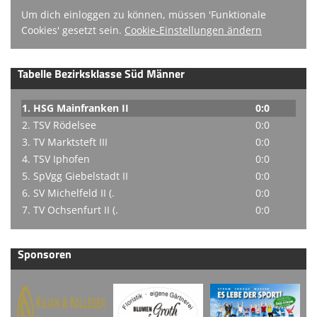
Um dich einloggen zu können, müssen 'Funktionale
Cookies' gesetzt sein.
Cookie-Einstellungen ändern
Tabelle Bezirksklasse Süd Männer
1. HSG Mainfranken II
0:0
2. TSV Rödelsee
0:0
3. TV Marktsteft III
0:0
4. TSV Iphofen
0:0
5. SpVgg Giebelstadt II
0:0
6. SV Michelfeld II (.
0:0
7. TV Ochsenfurt II (.
0:0
Sponsoren