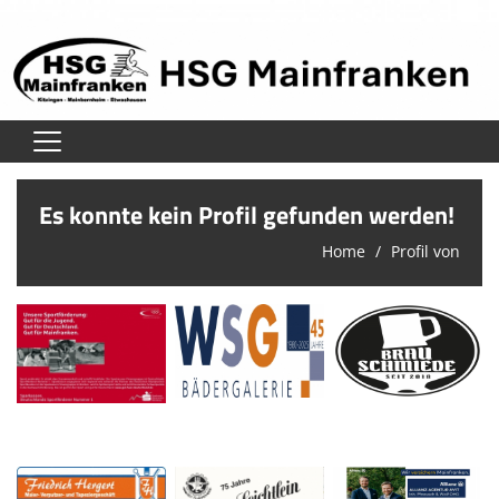
Home
Es konnte kein Profil gefunden werden!
Verein
Home
Profil von
Herren
Damen
Jugend
Unsere Schiedsrichter
Leider ist der Spieler nicht vorhanden!
Trainingszeiten