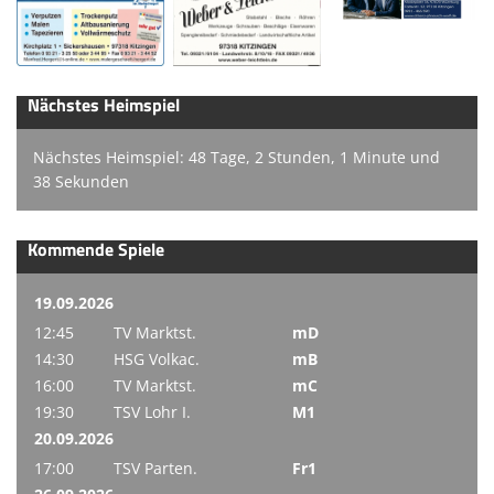
Online-Shop
Informationen
Nächstes Heimspiel
Sponsoring
Links
Nächstes Heimspiel: 48 Tage, 2 Stunden, 1 Minute und
38 Sekunden
Kommende Spiele
19.09.2026
12:45
TV Marktst.
mD
14:30
HSG Volkac.
mB
16:00
TV Marktst.
mC
19:30
TSV Lohr I.
M1
20.09.2026
17:00
TSV Parten.
Fr1