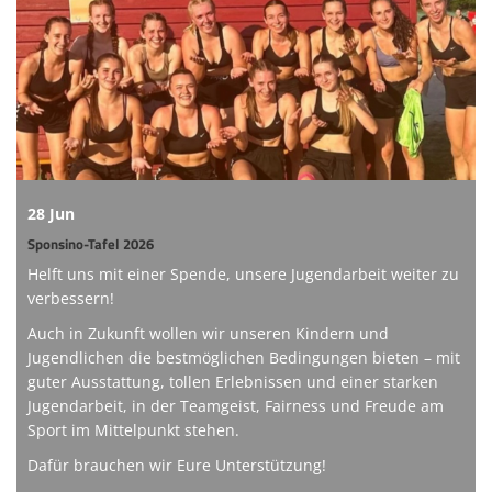
Online-Shop
Informationen
Sponsoring
Links
28 Jun
Sponsino-Tafel 2026
Helft uns mit einer Spende, unsere Jugendarbeit weiter zu
verbessern!
Auch in Zukunft wollen wir unseren Kindern und
Jugendlichen die bestmöglichen Bedingungen bieten – mit
guter Ausstattung, tollen Erlebnissen und einer starken
Jugendarbeit, in der Teamgeist, Fairness und Freude am
Sport im Mittelpunkt stehen.
Dafür brauchen wir Eure Unterstützung!