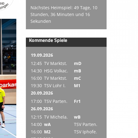
Nächstes Heimspiel: 49 Tage, 10
Stunden, 36 Minuten und 15
Sekunden
Kommende Spiele
19.09.2026
12:45
TV Marktst.
mD
14:30
HSG Volkac.
mB
16:00
TV Marktst.
mC
19:30
TSV Lohr I.
M1
20.09.2026
17:00
TSV Parten.
Fr1
26.09.2026
12:15
TV Michela.
wB
14:00
wA
TSV Parten.
16:00
M2
TSV Iphofe.