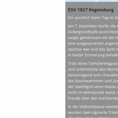
ESV 1927 Regensburg
Ein sportlich fairer Tag im
Am 7. Dezember durfte die 
Sickergrundhalle ausrichte
sorgte gemeinsam mit der H
eine ausgesprochen angeneh
spürbar war und das Spiel 
in bester Erinnerung behal
Trotz eines Torhüterengpass
und unterstützte das Heimt
hervorragend zum Charakter 
die Zuschauerinnen und Zus
der Zweitligist seine Klass
nicht im Mittelpunkt stand,
Freude über den hochkaräti
In der Halbzeitpause wartet
wurden zwei signierte Triko