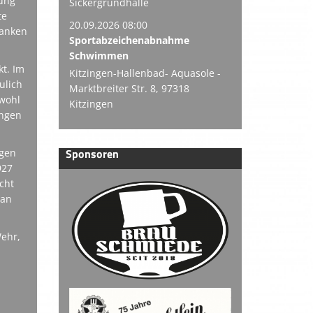
zung
Sickergrundhalle
te
20.09.2026 08:00
ranken
Sportabzeichenabnahme
Schwimmen
t. Im
Kitzingen-Hallenbad- Aquasole -
ulich
Marktbreiter Str. 8, 97318
owohl
Kitzingen
ungen
Sponsoren
igen
927
cht
 an
Wehr,