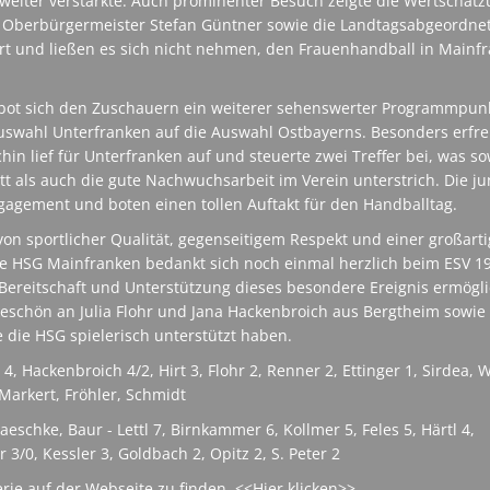
weiter verstärkte. Auch prominenter Besuch zeigte die Wertschät
: Oberbürgermeister Stefan Güntner sowie die Landtagsabgeordne
rt und ließen es sich nicht nehmen, den Frauenhandball in Mainf
 bot sich den Zuschauern ein weiterer sehenswerter Programmpunk
Auswahl Unterfranken auf die Auswahl Ostbayerns. Besonders erfre
hin lief für Unterfranken auf und steuerte zwei Treffer bei, was s
itt als auch die gute Nachwuchsarbeit im Verein unterstrich. Die j
ngagement und boten einen tollen Auftakt für den Handballtag.
von sportlicher Qualität, gegenseitigem Respekt und einer großart
e HSG Mainfranken bedankt sich noch einmal herzlich beim ESV 1
Bereitschaft und Unterstützung dieses besondere Ereignis ermögli
eschön an Julia Flohr und Jana Hackenbroich aus Bergtheim sowie
e die HSG spielerisch unterstützt haben.
4, Hackenbroich 4/2, Hirt 3, Flohr 2, Renner 2, Ettinger 1, Sirdea, 
 Markert, Fröhler, Schmidt
aeschke, Baur - Lettl 7, Birnkammer 6, Kollmer 5, Feles 5, Härtl 4,
 3/0, Kessler 3, Goldbach 2, Opitz 2, S. Peter 2
lerie auf der Webseite zu finden. <<
Hier klicken
>>