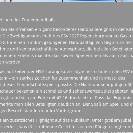
 Zeichen des Frauenhandballs
HSG Mainfranken ein ganz besonderes Handballereignis in der Kit
n: Die Zweitligamannschaft des ESV 1927 Regensburg war zu Gast 
SG für einen rundum gelungenen Handballtag. Von Beginn an her
me und kameradschaftliche Atmosphäre, die bei allen Beteiligte
zu einem Erlebnis machte, das sowohl Spielerinnen als auch Zusch
ten werden.
es auf Seiten der HSG sprang kurzfristig eine Torhüterin des ESV 
eam – ein starkes Zeichen für Zusammenhalt und Fairness, das
dieses Freundschaftsspiels passte. Die Halle war sehr gut gefüllt
chauer bekamen ein schnelles und sehenswertes Spiel geboten, 
e zeigte und sich am Ende mit 47:16 durchsetzte. Dass das Ergebnis
 merkte man allen Beteiligten deutlich an: Der Spaß am Spiel und d
gen Besuch standen klar im Vordergrund.
e ein zusätzliches Highlight auf das Publikum. Unter großem Jubel
ts verlost, was für strahlende Gesichter auf den Rängen sorgte und