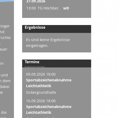
27.09.2026
13:00
TG Höchber.
wD
zinger
Ergebnisse
und
rschte
Es sind keine Ergebnisse
n
eingetragen.
auer
Termine
ein
Weitere Termine
09.09.2026 18:00
, und
Sportabzeichenabnahme
in dem
Leichtathletik
 dabei
ie
Sickergrundhalle
16.09.2026 18:00
Sportabzeichenabnahme
 die
Leichtathletik