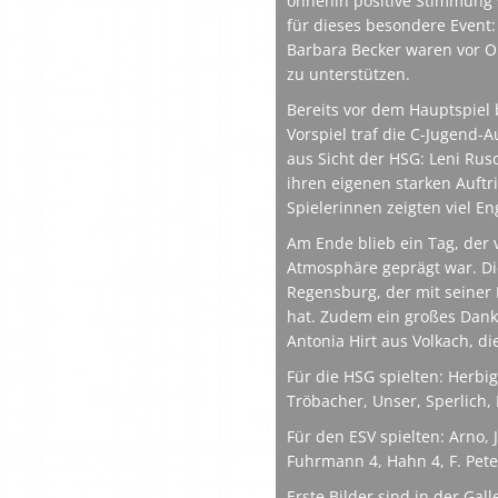
ohnehin positive Stimmung 
für dieses besondere Event
Barbara Becker waren vor O
zu unterstützen.
Bereits vor dem Hauptspiel
Vorspiel traf die C-Jugend-
aus Sicht der HSG: Leni Rusc
ihren eigenen starken Auftr
Spielerinnen zeigten viel E
Am Ende blieb ein Tag, der 
Atmosphäre geprägt war. Di
Regensburg, der mit seiner 
hat. Zudem ein großes Dank
Antonia Hirt aus Volkach, di
Für die HSG spielten: Herbig 
Tröbacher, Unser, Sperlich,
Für den ESV spielten: Arno, J
Fuhrmann 4, Hahn 4, F. Peter
Erste Bilder sind in der Gal