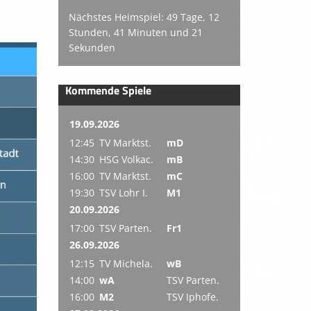
Nächstes Heimspiel: 49 Tage, 12
Stunden, 41 Minuten und 20
Sekunden
Kommende Spiele
19.09.2026
12:45
TV Marktst.
mD
14:30
HSG Volkac.
mB
16:00
TV Marktst.
mC
19:30
TSV Lohr I.
M1
20.09.2026
17:00
TSV Parten.
Fr1
26.09.2026
12:15
TV Michela.
wB
14:00
wA
TSV Parten.
16:00
M2
TSV Iphofe.