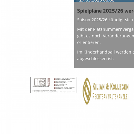
Spielpläne 2025/26 wer
Saison 2025/26 kündigt sich
Mit der Platznummernvergab
gibt es noch Veränderungen
orientieren.
Im Kinderhandball werden di
abgeschlossen ist.