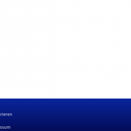
trieren
essum