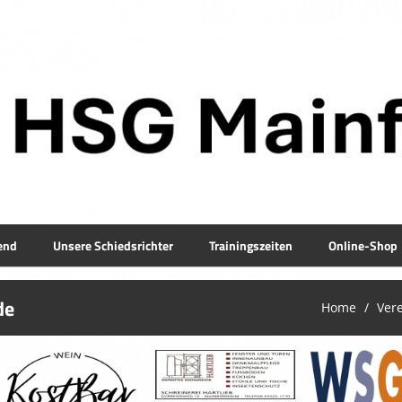
end
Unsere Schiedsrichter
Trainingszeiten
Online-Shop
de
Home
Ver