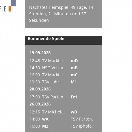
Nächstes Heimspiel: 49 Tage, 14
Stunden, 21 Minuten und 56
Sekunden
Kommende Spiele
19.09.2026
12:45
TV Marktst.
mD
14:30
HSG Volkac.
mB
16:00
TV Marktst.
mC
19:30
TSV Lohr I.
M1
20.09.2026
17:00
TSV Parten.
Fr1
26.09.2026
12:15
TV Michela.
wB
14:00
wA
TSV Parten.
16:00
M2
TSV Iphofe.