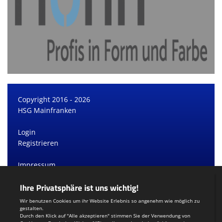
Copyright 2016 - 2026
HSG Mainfranken
Login
Registrieren
Impressum
Datenschutzerklärung
Teamsports 2
Dein Sportverein online