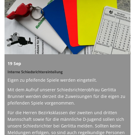
Online-Shop
Informationen
Sponsoring
Links
19 Sep
Interne Schiedsrichtereinteilung
Eigen zu pfeifende Spiele werden eingeteilt.
Mit dem Aufruf unserer Schiedsrichterobfrau Gerlitta
Brunner werden derzeit die Zuweisungen für die eigen zu
pfeifenden Spiele vorgenommen.
Für die Herren Bezirksklassen der zweiten und dritten
Mannschaft sowie für die männliche D-Jugend sollen sich
unsere Schiedsrichter bei Gerlitta melden. Sollten keine
Meldungen erfolgen, so sind auch regelkundige Personen