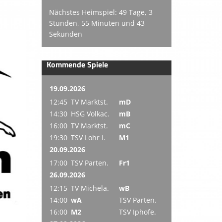
Nächstes Heimspiel: 49 Tage, 3
Stunden, 55 Minuten und 42
Sekunden
Kommende Spiele
19.09.2026
12:45
TV Marktst.
mD
14:30
HSG Volkac.
mB
16:00
TV Marktst.
mC
19:30
TSV Lohr I.
M1
20.09.2026
17:00
TSV Parten.
Fr1
26.09.2026
12:15
TV Michela.
wB
14:00
wA
TSV Parten.
16:00
M2
TSV Iphofe.