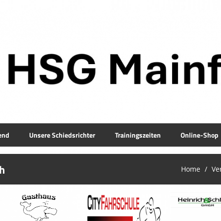
end
Unsere Schiedsrichter
Trainingszeiten
Online-Shop
ch
Home
Ve