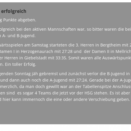
erfolgreich
g Punkte abgeben.
olgreich bei den aktiven Mannschaften war, so bitter waren die be
 A- und B-Jugend.
wärtsspielen am Samstag starteten die 3. Herren in Bergtheim mit 
Damen I in Herzogenaurach mit 27:28 und der Damen II in Mellric
r Herren in Giebelstadt mit 33:35. Somit waren alle Auswärtspunk
 Ein toller Erfolg.
genden Sonntag jäh gebremst und zunächst verlor die B-Jugend in
8 und dann auch noch die A-Jugend mit 27:24. Gerade bei der A-Ju
merzlich, da man doch gewillt war an der Tabellenspitze Anschlus
n sind es sogar 4 Teams die jetzt vor der HSG stehen. Es ist aber
d hier kann immernoch die eine oder andere Verschiebung geben.