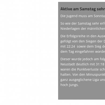
Aktive am Samstag sehr 
Die Jugend muss am Sonnta
So wie der Samstag sehr erf
Niederlagen der männlichen
Die Erfolgsreihe in den Aus
gefolgt von den Siegen der 
mit 22:24 sowie dem Sieg de
dem Tag eingefahren worden.
Dieser wurde jedoch am fol
Neustadt deutlich mit 31:1
waren die Punktverluste sch
halten. Von den Minuspunkte
ganz ausgeglichene Liga un
hoch Jungs.