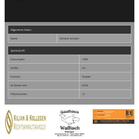
Allgemeine Daten
Name:
Stefanie Schuller
Spielerprofil
Geburtsjahr:
1980
Größe:
cm
Position:
Torwart
Im Verein seit:
2020
Trikotnummer:
12