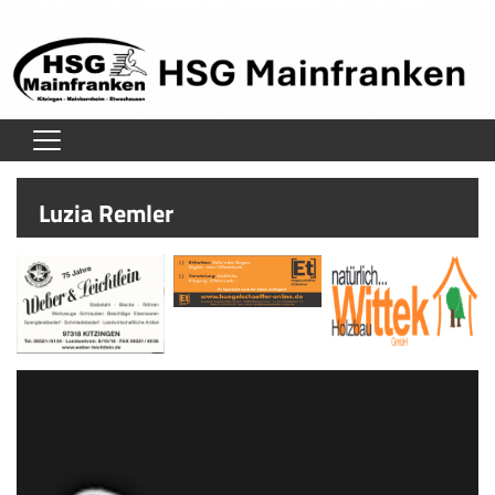
Home
Luzia Remler
Verein
Herren
Damen
Jugend
Unsere Schiedsrichter
Trainingszeiten