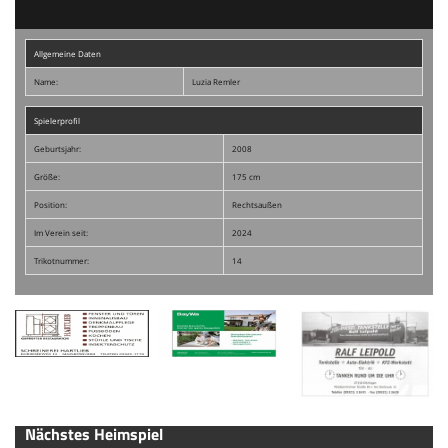
Allgemeine Daten
Name:
Luzia Remler
Spielerprofil
Geburtsjahr:
2008
Größe:
175 cm
Position:
Rechtsaußen
Im Verein seit:
2024
Trikotnummer:
14
Nächstes Heimspiel